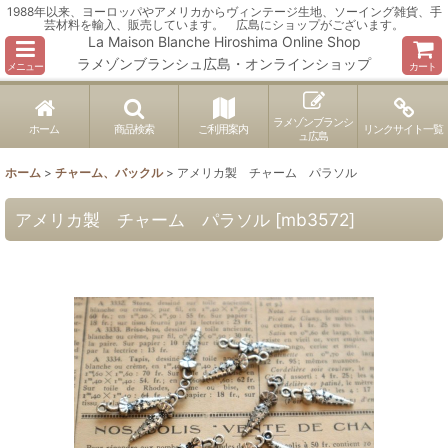
1988年以来、ヨーロッパやアメリカからヴィンテージ生地、ソーイング雑貨、手
芸材料を輸入、販売しています。 広島にショップがございます。
La Maison Blanche Hiroshima Online Shop
ラメゾンブランシュ広島・オンラインショップ
メニュー
カート
ラメゾンブランシ
ホーム
商品検索
ご利用案内
リンクサイト一覧
ュ広島
ホーム
>
チャーム、バックル
>
アメリカ製 チャーム パラソル
アメリカ製 チャーム パラソル
[
mb3572
]