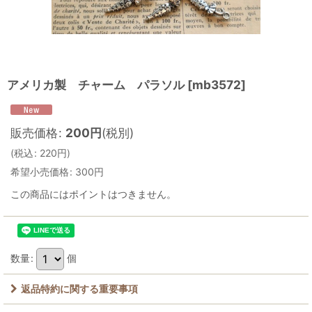
アメリカ製 チャーム パラソル
[
mb3572
]
販売価格
:
200
円
(税別)
(
税込
:
220
円
)
希望小売価格
:
300
円
この商品にはポイントはつきません。
数量
:
個
返品特約に関する重要事項