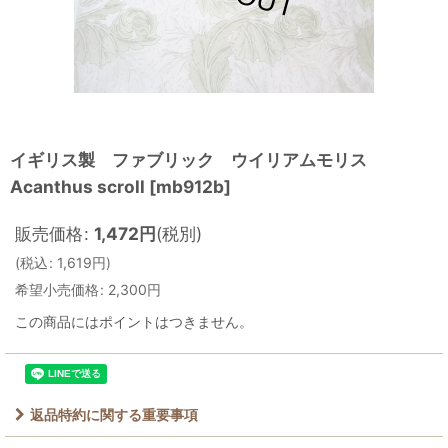
イギリス製 ファブリック ウイリアムモリス
Acanthus scroll
[
mb912b
]
販売価格
:
1,472
円
(税別)
(
税込
:
1,619
円
)
希望小売価格
:
2,300
円
この商品にはポイントはつきません。
返品特約に関する重要事項