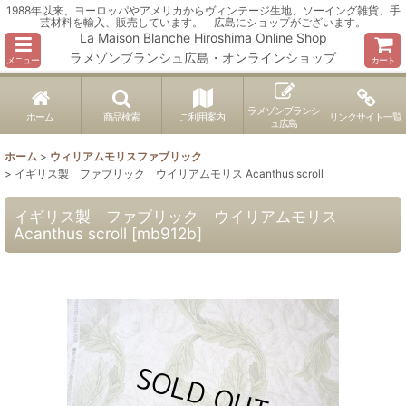
1988年以来、ヨーロッパやアメリカからヴィンテージ生地、ソーイング雑貨、手
芸材料を輸入、販売しています。 広島にショップがございます。
La Maison Blanche Hiroshima Online Shop
ラメゾンブランシュ広島・オンラインショップ
メニュー
カート
ラメゾンブランシ
ホーム
商品検索
ご利用案内
リンクサイト一覧
ュ広島
ホーム
>
ウィリアムモリスファブリック
>
イギリス製 ファブリック ウイリアムモリス Acanthus scroll
イギリス製 ファブリック ウイリアムモリス
Acanthus scroll
[
mb912b
]