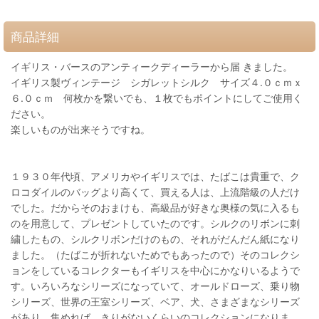
商品詳細
イギリス・バースのアンティークディーラーから届 きました。
イギリス製ヴィンテージ シガレットシルク サイズ４.０ｃｍｘ
６.０ｃｍ 何枚かを繋いでも、１枚でもポイントにしてご使用く
ださい。
楽しいものが出来そうですね。
１９３０年代頃、アメリカやイギリスでは、たばこは貴重で、ク
ロコダイルのバッグより高くて、買える人は、上流階級の人だけ
でした。だからそのおまけも、高級品が好きな奥様の気に入るも
のを用意して、プレゼントしていたのです。シルクのリボンに刺
繍したもの、シルクリボンだけのもの、それがだんだん紙になり
ました。（たばこが折れないためでもあったので）そのコレクシ
ョンをしているコレクターもイギリスを中心にかなりいるようで
す。いろいろなシリーズになっていて、オールドローズ、乗り物
シリーズ、世界の王室シリーズ、ベア、犬、さまざまなシリーズ
があり、集めれば、きりがないくらいのコレクションになりま