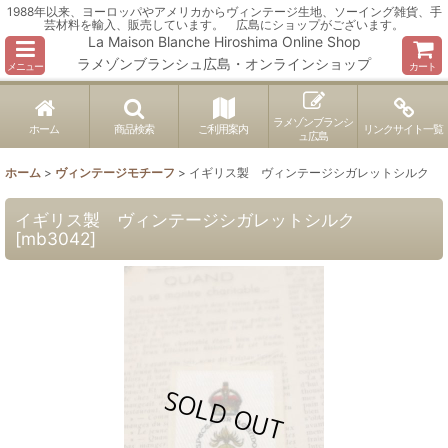
1988年以来、ヨーロッパやアメリカからヴィンテージ生地、ソーイング雑貨、手
芸材料を輸入、販売しています。 広島にショップがございます。
La Maison Blanche Hiroshima Online Shop
ラメゾンブランシュ広島・オンラインショップ
メニュー
カート
ラメゾンブランシ
ホーム
商品検索
ご利用案内
リンクサイト一覧
ュ広島
ホーム
>
ヴィンテージモチーフ
>
イギリス製 ヴィンテージシガレットシルク
イギリス製 ヴィンテージシガレットシルク
[
mb3042
]