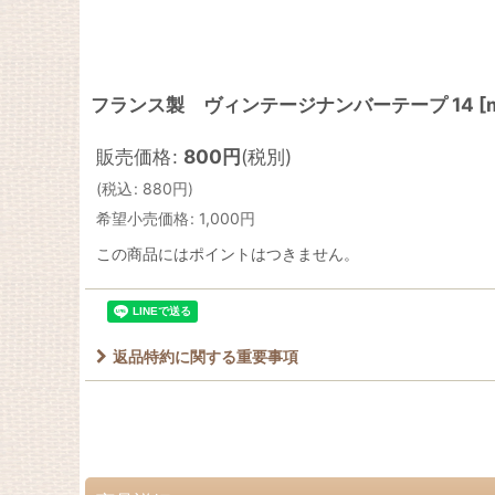
フランス製 ヴィンテージナンバーテープ 14
[
販売価格
:
800
円
(税別)
(
税込
:
880
円
)
希望小売価格
:
1,000
円
この商品にはポイントはつきません。
返品特約に関する重要事項