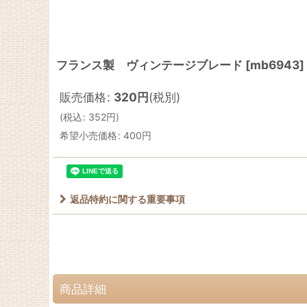
フランス製 ヴィンテージブレード
[
mb6943
]
販売価格
:
320
円
(税別)
(
税込
:
352
円
)
希望小売価格
:
400
円
返品特約に関する重要事項
商品詳細