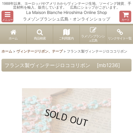
1988年以来、ヨーロッパやアメリカからヴィンテージ生地、ソーイング雑貨、手
芸材料を輸入、販売しています。 広島にショップがございます。
La Maison Blanche Hiroshima Online Shop
ラメゾンブランシュ広島・オンラインショップ
メニュー
カート
ラメゾンブランシ
ホーム
商品検索
ご利用案内
リンクサイト一覧
ュ広島
ホーム
>
ヴィンテージリボン、テープ
>
フランス製ヴィンテージロココリボン
フランス製ヴィンテージロココリボン
[
mb1236
]