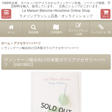
1988年以来、ヨーロッパやアメリカからヴィンテージ生地、ソーイング雑貨、手
芸材料を輸入、販売しています。 広島にショップがございます。
La Maison Blanche Hiroshima Online Shop
ラメゾンブランシュ広島・オンラインショップ
メニュー
カート
ラメゾンブランシ
ホーム
商品検索
ご利用案内
リンクサイト一覧
ュ広島
ホーム
>
アクセサリーパーツ
>
ヴィンテージ輸出向け日本製ガラスアクセサリーパーツ
ヴィンテージ輸出向け日本製ガラスアクセサリーパー
ツ
[
mb1882
]