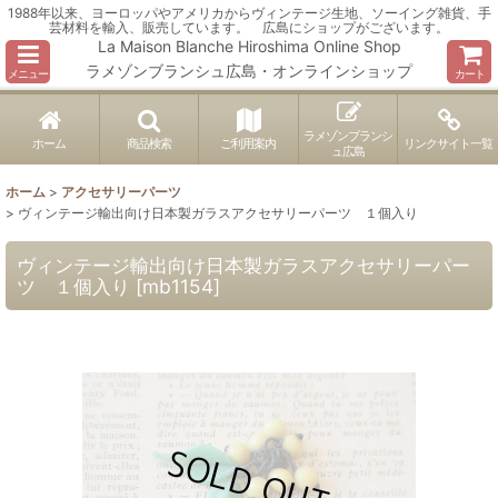
1988年以来、ヨーロッパやアメリカからヴィンテージ生地、ソーイング雑貨、手
芸材料を輸入、販売しています。 広島にショップがございます。
La Maison Blanche Hiroshima Online Shop
ラメゾンブランシュ広島・オンラインショップ
メニュー
カート
ラメゾンブランシ
ホーム
商品検索
ご利用案内
リンクサイト一覧
ュ広島
ホーム
>
アクセサリーパーツ
>
ヴィンテージ輸出向け日本製ガラスアクセサリーパーツ １個入り
ヴィンテージ輸出向け日本製ガラスアクセサリーパー
ツ １個入り
[
mb1154
]