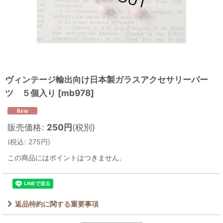
ヴィンテージ輸出向け日本製ガラスアクセサリーパー
ツ ５個入り
[
mb978
]
販売価格
:
250
円
(税別)
(
税込
:
275
円
)
この商品にはポイントはつきません。
返品特約に関する重要事項