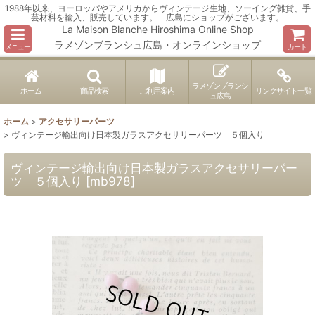
1988年以来、ヨーロッパやアメリカからヴィンテージ生地、ソーイング雑貨、手
芸材料を輸入、販売しています。 広島にショップがございます。
La Maison Blanche Hiroshima Online Shop
ラメゾンブランシュ広島・オンラインショップ
メニュー
カート
ラメゾンブランシ
ホーム
商品検索
ご利用案内
リンクサイト一覧
ュ広島
ホーム
>
アクセサリーパーツ
>
ヴィンテージ輸出向け日本製ガラスアクセサリーパーツ ５個入り
ヴィンテージ輸出向け日本製ガラスアクセサリーパー
ツ ５個入り
[
mb978
]