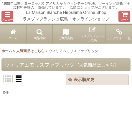
1988年以来、ヨーロッパやアメリカからヴィンテージ生地、ソーイング雑貨、手
芸材料を輸入、販売しています。 広島にショップがございます。
La Maison Blanche Hiroshima Online Shop
ラメゾンブランシュ広島・オンラインショップ
メニュー
カート
ラメゾンブランシ
ホーム
商品検索
ご利用案内
リンクサイト一覧
ュ広島
ホーム
>
人気商品はこちら
>
ウィリアムモリスファブリック
ウィリアムモリスファブリック
[
人気商品はこちら
]
表示順変更
閉じる
0
件
表示数
:
並び順
:
絞り込む