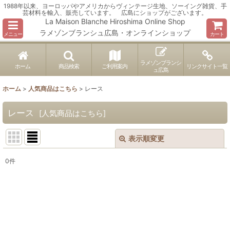
1988年以来、ヨーロッパやアメリカからヴィンテージ生地、ソーイング雑貨、手
芸材料を輸入、販売しています。 広島にショップがございます。
La Maison Blanche Hiroshima Online Shop
ラメゾンブランシュ広島・オンラインショップ
メニュー
カート
ラメゾンブランシ
ホーム
商品検索
ご利用案内
リンクサイト一覧
ュ広島
ホーム
>
人気商品はこちら
>
レース
レース
[
人気商品はこちら
]
表示順変更
閉じる
0
件
表示数
:
並び順
:
絞り込む