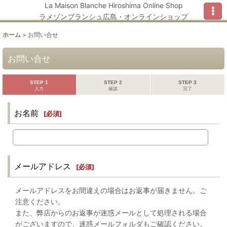
La Maison Blanche Hiroshima Online Shop
ラメゾンブランシュ広島・オンラインショップ
ホーム
>
お問い合せ
お問い合せ
STEP 1
STEP 2
STEP 3
入力
確認
完了
お名前
[
必須
]
メールアドレス
[
必須
]
メールアドレスをお間違えの場合はお返事が届きません。ご
注意ください。
また、弊店からのお返事が迷惑メールとして処理される場合
がございますので、迷惑メールフォルダもご確認ください。