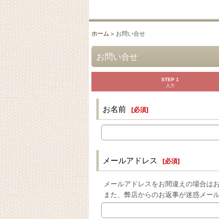
ホーム
>
お問い合せ
お問い合せ
STEP 1
入力
お名前
[
必須
]
メールアドレス
[
必須
]
メールアドレスをお間違えの場合は
また、弊店からのお返事が迷惑メー