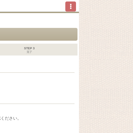
STEP 3
完了
認ください。